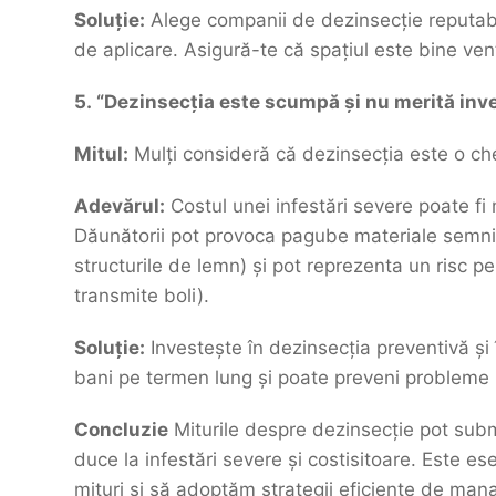
Soluție:
Alege companii de dezinsecție reputabil
de aplicare. Asigură-te că spațiul este bine ven
5. “Dezinsecția este scumpă și nu merită inve
Mitul:
Mulți consideră că dezinsecția este o chelt
Adevărul:
Costul unei infestări severe poate fi
Dăunătorii pot provoca pagube materiale semnif
structurile de lemn) și pot reprezenta un risc 
transmite boli).
Soluție:
Investește în dezinsecția preventivă și 
bani pe termen lung și poate preveni probleme
Concluzie
Miturile despre dezinsecție pot submi
duce la infestări severe și costisitoare. Este e
mituri și să adoptăm strategii eficiente de man