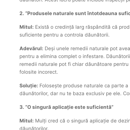
2. “Produsele naturale sunt întotdeauna sufi
Mitul:
Există o credință larg răspândită că pro
suficiente pentru a controla dăunătorii.
Adevărul:
Deși unele remedii naturale pot avea
pentru a elimina complet o infestare. Dăunători
remedii naturale pot fi chiar dăunătoare pent
folosite incorect.
Soluție:
Folosește produse naturale ca parte a 
dăunătorilor, dar nu te baza exclusiv pe ele. C
3. “O singură aplicație este suficientă”
Mitul:
Mulți cred că o singură aplicație de dezi
dăunătorilor.