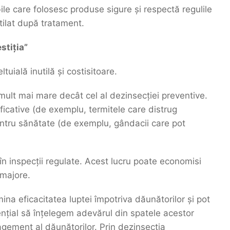
e care folosesc produse sigure și respectă regulile
tilat după tratament.
stiția”
uială inutilă și costisitoare.
 mult mai mare decât cel al dezinsecției preventive.
icative (de exemplu, termitele care distrug
pentru sănătate (de exemplu, gândacii care pot
în inspecții regulate. Acest lucru poate economisi
 majore.
na eficacitatea luptei împotriva dăunătorilor și pot
sențial să înțelegem adevărul din spatele acestor
agement al dăunătorilor. Prin dezinsecția