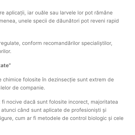
e aplicații, iar ouăle sau larvele lor pot rămâne
menea, unele specii de dăunători pot reveni rapid
regulate, conform recomandărilor specialiștilor,
ilor.
tate”
 chimice folosite în dezinsecție sunt extrem de
lelor de companie.
fi nocive dacă sunt folosite incorect, majoritatea
tunci când sunt aplicate de profesioniști și
sigure, cum ar fi metodele de control biologic și cele