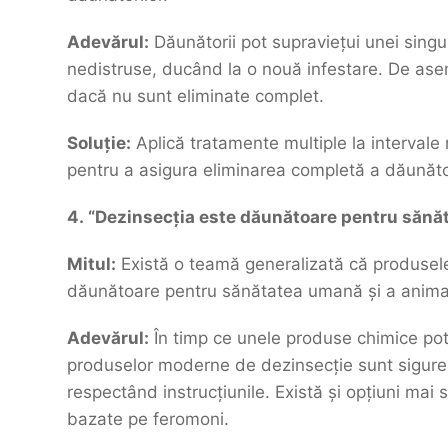
Adevărul:
Dăunătorii pot supraviețui unei singur
nedistruse, ducând la o nouă infestare. De ase
dacă nu sunt eliminate complet.
Soluție:
Aplică tratamente multiple la intervale 
pentru a asigura eliminarea completă a dăunător
4. “Dezinsecția este dăunătoare pentru sănă
Mitul:
Există o teamă generalizată că produsele
dăunătoare pentru sănătatea umană și a anima
Adevărul:
În timp ce unele produse chimice pot 
produselor moderne de dezinsecție sunt sigure a
respectând instrucțiunile. Există și opțiuni mai 
bazate pe feromoni.