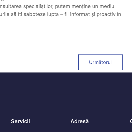
onsultarea specialiștilor, putem menține un mediu
rile să îți saboteze lupta – fii informat și proactiv în
Următorul
Servicii
Adresă