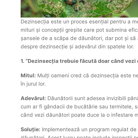
Dezinsecția este un proces esențial pentru a me
mituri și concepții greșite care pot submina efi
șansele de a scăpa de dăunători, dar pot și să
despre dezinsecție și adevărul din spatele lor.
1. “Dezinsecția trebuie făcută doar când vezi
Mitul:
Mulți oameni cred că dezinsecția este n
în jurul lor.
Adevărul:
Dăunătorii sunt adesea invizibili pân
cum ar fi gândacii de bucătărie sau termitele, 
când vezi dăunători poate duce la o infestare ma
Soluție:
Implementează un program regulat de d
dăunători. Acest lucru poate include inspecții pe