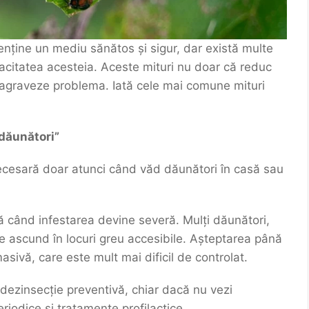
nține un mediu sănătos și sigur, dar există multe
cacitatea acesteia. Aceste mituri nu doar că reduc
 agraveze problema. Iată cele mai comune mituri
 dăunători”
ecesară doar atunci când văd dăunători în casă sau
ă când infestarea devine severă. Mulți dăunători,
se ascund în locuri greu accesibile. Așteptarea până
sivă, care este mult mai dificil de controlat.
ezinsecție preventivă, chiar dacă nu vezi
riodice și tratamente profilactice.