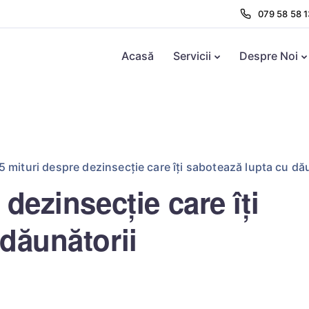
079 58 58 1
Acasă
Servicii
Despre Noi
5 mituri despre dezinsecție care îți sabotează lupta cu dă
dezinsecție care îți
dăunătorii