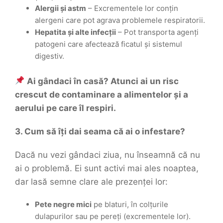
Alergii și astm
– Excrementele lor conțin
alergeni care pot agrava problemele respiratorii.
Hepatita și alte infecții
– Pot transporta agenți
patogeni care afectează ficatul și sistemul
digestiv.
Ai gândaci în casă? Atunci ai un risc
crescut de contaminare a alimentelor și a
aerului pe care îl respiri.
3. Cum să îți dai seama că ai o infestare?
Dacă nu vezi gândaci ziua, nu înseamnă că nu
ai o problemă. Ei sunt activi mai ales noaptea,
dar lasă semne clare ale prezenței lor:
Pete negre mici
pe blaturi, în colțurile
dulapurilor sau pe pereți (excrementele lor).