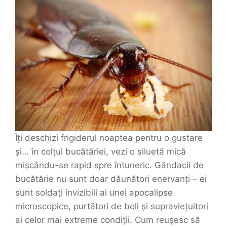
Îți deschizi frigiderul noaptea pentru o gustare
și… în colțul bucătăriei, vezi o siluetă mică
mișcându-se rapid spre întuneric. Gândacii de
bucătărie nu sunt doar dăunători enervanți – ei
sunt soldați invizibili ai unei apocalipse
microscopice, purtători de boli și supraviețuitori
ai celor mai extreme condiții. Cum reușesc să