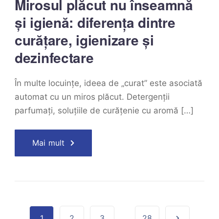
Mirosul plăcut nu înseamnă
și igienă: diferența dintre
curățare, igienizare și
dezinfectare
În multe locuințe, ideea de „curat” este asociată
automat cu un miros plăcut. Detergenții
parfumați, soluțiile de curățenie cu aromă […]
Mai mult
1
2
3
...
28