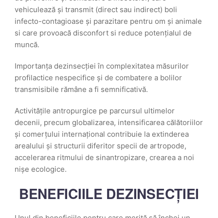
vehiculează și transmit (direct sau indirect) boli
infecto-contagioase și parazitare pentru om și animale
si care provoacă disconfort si reduce potențialul de
muncă.
Importanța dezinsecției în complexitatea măsurilor
profilactice nespecifice și de combatere a bolilor
transmisibile rămâne a fi semnificativă.
Activitățile antropurgice pe parcursul ultimelor
decenii, precum globalizarea, intensificarea călătoriilor
și comerțului internațional contribuie la extinderea
arealului și structurii diferitor specii de artropode,
accelerarea ritmului de sinantropizare, crearea a noi
nișe ecologice.
BENEFICIILE DEZINSECȚIEI
Unul din beneficiile pentru care merită să închei un