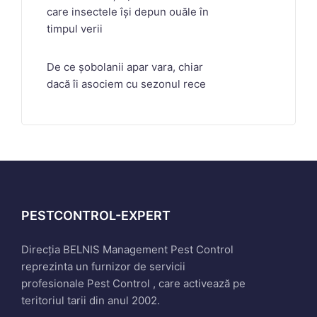
care insectele își depun ouăle în
timpul verii
De ce șobolanii apar vara, chiar
dacă îi asociem cu sezonul rece
PESTCONTROL-EXPERT
Direcția BELNIS Management Pest Control
reprezinta un furnizor de servicii
profesionale Pest Control , care activează pe
teritoriul tarii din anul 2002.