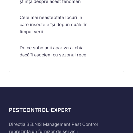
știința despre acest fenomen
Cele mai neașteptate locuri în
care insectele își depun ouăle în
timpul verii
De ce șobolanii apar vara, chiar
dacă îi asociem cu sezonul rece
PESTCONTROL-EXPERT
Direcția BELNIS Management Pest Control
reprezinta un furnizor de servicii