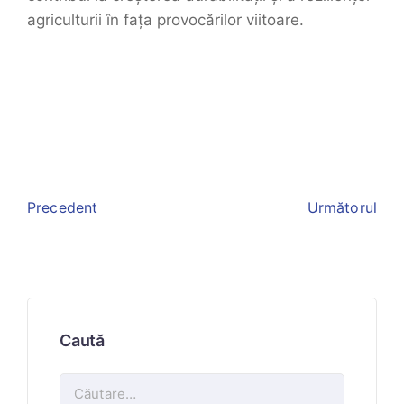
agriculturii în fața provocărilor viitoare.
Precedent
Următorul
Caută