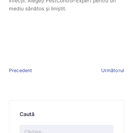
infecții. Alegeți PestControl-Expert pentru un
mediu sănătos și liniștit.
Precedent
Următorul
Caută