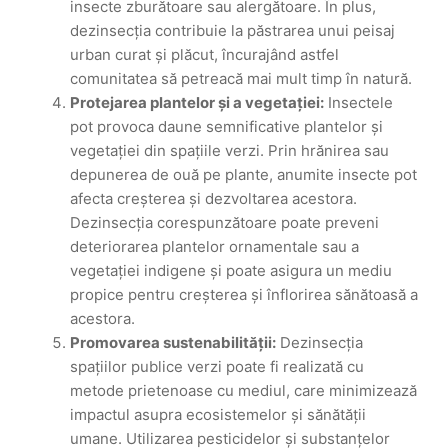
insecte zburătoare sau alergătoare. În plus,
dezinsecția contribuie la păstrarea unui peisaj
urban curat și plăcut, încurajând astfel
comunitatea să petreacă mai mult timp în natură.
Protejarea plantelor și a vegetației:
Insectele
pot provoca daune semnificative plantelor și
vegetației din spațiile verzi. Prin hrănirea sau
depunerea de ouă pe plante, anumite insecte pot
afecta creșterea și dezvoltarea acestora.
Dezinsecția corespunzătoare poate preveni
deteriorarea plantelor ornamentale sau a
vegetației indigene și poate asigura un mediu
propice pentru creșterea și înflorirea sănătoasă a
acestora.
Promovarea sustenabilității:
Dezinsecția
spațiilor publice verzi poate fi realizată cu
metode prietenoase cu mediul, care minimizează
impactul asupra ecosistemelor și sănătății
umane. Utilizarea pesticidelor și substanțelor