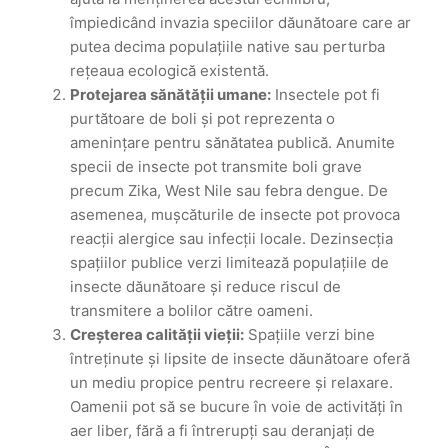
împiedicând invazia speciilor dăunătoare care ar
putea decima populațiile native sau perturba
rețeaua ecologică existentă.
Protejarea sănătății umane:
Insectele pot fi
purtătoare de boli și pot reprezenta o
amenințare pentru sănătatea publică. Anumite
specii de insecte pot transmite boli grave
precum Zika, West Nile sau febra dengue. De
asemenea, mușcăturile de insecte pot provoca
reacții alergice sau infecții locale. Dezinsecția
spațiilor publice verzi limitează populațiile de
insecte dăunătoare și reduce riscul de
transmitere a bolilor către oameni.
Creșterea calității vieții:
Spațiile verzi bine
întreținute și lipsite de insecte dăunătoare oferă
un mediu propice pentru recreere și relaxare.
Oamenii pot să se bucure în voie de activități în
aer liber, fără a fi întrerupți sau deranjați de