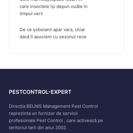
care insectele își depun ouăle în
timpul verii
De ce șobolanii apar vara, chiar
dacă îi asociem cu sezonul rece
PESTCONTROL-EXPERT
Direcția BELNIS Management Pest Control
reprezinta un furnizor de servicii
profesionale Pest Control , care activează pe
teritoriul tarii din anul 2002.