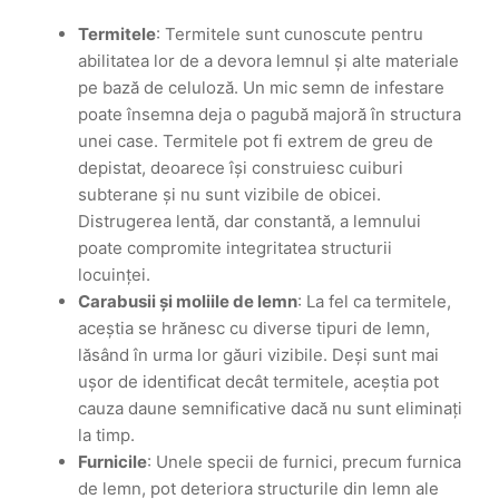
Termitele
: Termitele sunt cunoscute pentru
abilitatea lor de a devora lemnul și alte materiale
pe bază de celuloză. Un mic semn de infestare
poate însemna deja o pagubă majoră în structura
unei case. Termitele pot fi extrem de greu de
depistat, deoarece își construiesc cuiburi
subterane și nu sunt vizibile de obicei.
Distrugerea lentă, dar constantă, a lemnului
poate compromite integritatea structurii
locuinței.
Carabusii și moliile de lemn
: La fel ca termitele,
aceștia se hrănesc cu diverse tipuri de lemn,
lăsând în urma lor găuri vizibile. Deși sunt mai
ușor de identificat decât termitele, aceștia pot
cauza daune semnificative dacă nu sunt eliminați
la timp.
Furnicile
: Unele specii de furnici, precum furnica
de lemn, pot deteriora structurile din lemn ale