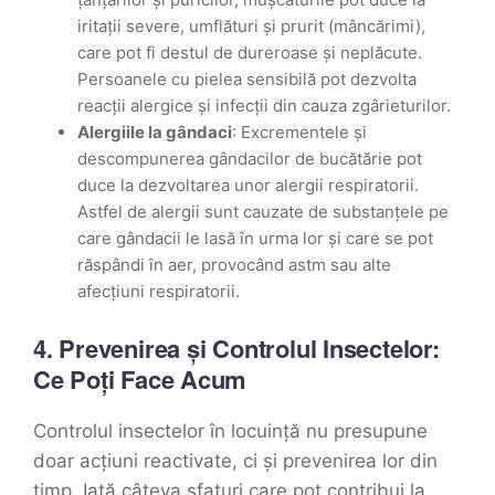
iritații severe, umflături și prurit (mâncărimi),
care pot fi destul de dureroase și neplăcute.
Persoanele cu pielea sensibilă pot dezvolta
reacții alergice și infecții din cauza zgârieturilor.
Alergiile la gândaci
: Excrementele și
descompunerea gândacilor de bucătărie pot
duce la dezvoltarea unor alergii respiratorii.
Astfel de alergii sunt cauzate de substanțele pe
care gândacii le lasă în urma lor și care se pot
răspândi în aer, provocând astm sau alte
afecțiuni respiratorii.
4.
Prevenirea și Controlul Insectelor:
Ce Poți Face Acum
Controlul insectelor în locuință nu presupune
doar acțiuni reactivate, ci și prevenirea lor din
timp. Iată câteva sfaturi care pot contribui la