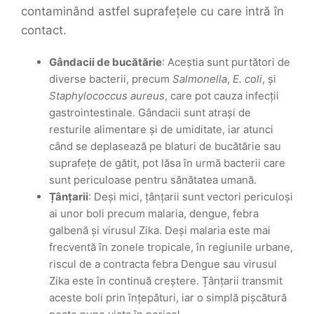
contaminând astfel suprafețele cu care intră în
contact.
Gândacii de bucătărie
: Aceștia sunt purtători de
diverse bacterii, precum
Salmonella
,
E. coli
, și
Staphylococcus aureus
, care pot cauza infecții
gastrointestinale. Gândacii sunt atrași de
resturile alimentare și de umiditate, iar atunci
când se deplasează pe blaturi de bucătărie sau
suprafețe de gătit, pot lăsa în urmă bacterii care
sunt periculoase pentru sănătatea umană.
Țânțarii
: Deși mici, țânțarii sunt vectori periculoși
ai unor boli precum malaria, dengue, febra
galbenă și virusul Zika. Deși malaria este mai
frecventă în zonele tropicale, în regiunile urbane,
riscul de a contracta febra Dengue sau virusul
Zika este în continuă creștere. Țânțarii transmit
aceste boli prin înțepături, iar o simplă pișcătură