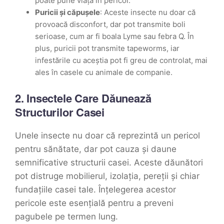
poate pune viața în pericol.
Puricii și căpușele
: Aceste insecte nu doar că
provoacă disconfort, dar pot transmite boli
serioase, cum ar fi boala Lyme sau febra Q. În
plus, puricii pot transmite tapeworms, iar
infestările cu aceștia pot fi greu de controlat, mai
ales în casele cu animale de companie.
2.
Insectele Care Dăunează
Structurilor Casei
Unele insecte nu doar că reprezintă un pericol
pentru sănătate, dar pot cauza și daune
semnificative structurii casei. Aceste dăunători
pot distruge mobilierul, izolația, pereții și chiar
fundațiile casei tale. Înțelegerea acestor
pericole este esențială pentru a preveni
pagubele pe termen lung.