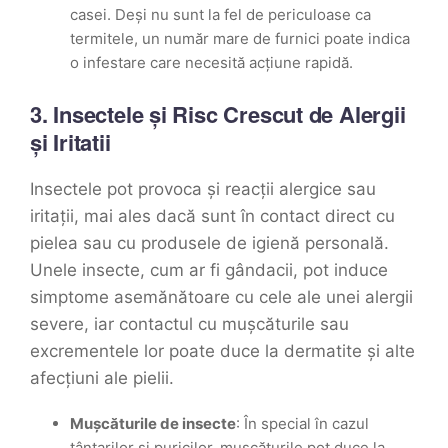
casei. Deși nu sunt la fel de periculoase ca
termitele, un număr mare de furnici poate indica
o infestare care necesită acțiune rapidă.
3.
Insectele și Risc Crescut de Alergii
și Iritatii
Insectele pot provoca și reacții alergice sau
iritații, mai ales dacă sunt în contact direct cu
pielea sau cu produsele de igienă personală.
Unele insecte, cum ar fi gândacii, pot induce
simptome asemănătoare cu cele ale unei alergii
severe, iar contactul cu mușcăturile sau
excrementele lor poate duce la dermatite și alte
afecțiuni ale pielii.
Mușcăturile de insecte
: În special în cazul
țânțarilor și puricilor, mușcăturile pot duce la