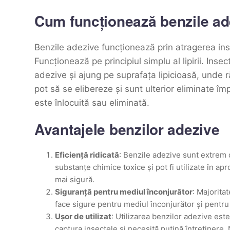
Cum funcționează benzile ad
Benzile adezive funcționează prin atragerea inse
Funcționează pe principiul simplu al lipirii. Inse
adezive și ajung pe suprafața lipicioasă, unde 
pot să se elibereze și sunt ulterior eliminate 
este înlocuită sau eliminată.
Avantajele benzilor adezive
Eficiență ridicată
: Benzile adezive sunt extrem 
substanțe chimice toxice și pot fi utilizate în ap
mai sigură.
Siguranță pentru mediul înconjurător
: Majorita
face sigure pentru mediul înconjurător și pentru
Ușor de utilizat
: Utilizarea benzilor adezive este
captura insectele și necesită puțină întreținere