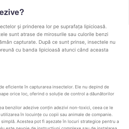
ezive?
ctelor și prinderea lor pe suprafața lipicioasă.
ctele sunt atrase de mirosurile sau culorile benzi
rămân capturate. După ce sunt prinse, insectele nu
împreună cu banda lipicioasă atunci când aceasta
de eficiente în capturarea insectelor. Ele nu depind de
roape orice loc, oferind o soluție de control a dăunătorilor
tea benzilor adezive conțin adezivi non-toxici, ceea ce le
 utilizarea în locuințe cu copii sau animale de companie.
 simplă. Acestea pot fi așezate în locuri strategice pentru a
. Nu este nevoie de instrucțiuni complexe sau de instalarea