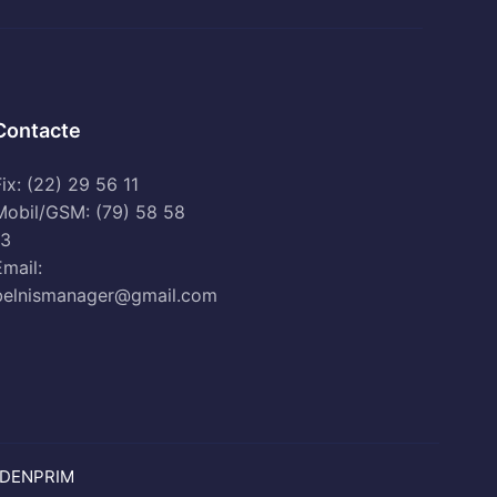
Contacte
ix: (22) 29 56 11
Mobil/GSM: (79) 58 58
13
Email:
belnismanager@gmail.com
DENPRIM