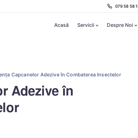
079 58 58 1
Acasă
Servicii
Despre Noi
iența Capcanelor Adezive în Combaterea Insectelor
r Adezive în
lor