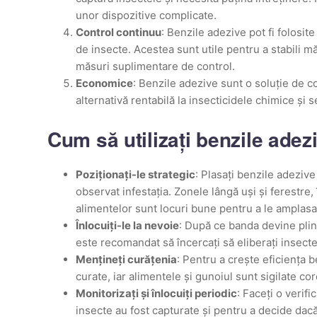
unor dispozitive complicate.
Control continuu
: Benzile adezive pot fi folosite
de insecte. Acestea sunt utile pentru a stabili 
măsuri suplimentare de control.
Economice
: Benzile adezive sunt o soluție de co
alternativă rentabilă la insecticidele chimice și 
Cum să utilizați benzile adezi
Poziționați-le strategic
: Plasați benzile adezive
observat infestația. Zonele lângă uși și ferestre,
alimentelor sunt locuri bune pentru a le amplasa
Înlocuiți-le la nevoie
: După ce banda devine plin
este recomandat să încercați să eliberați insect
Mențineți curățenia
: Pentru a crește eficiența b
curate, iar alimentele și gunoiul sunt sigilate cor
Monitorizați și înlocuiți periodic
: Faceți o verif
insecte au fost capturate și pentru a decide dacă