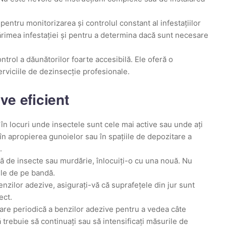
 pentru monitorizarea și controlul constant al infestațiilor
mărimea infestației și pentru a determina dacă sunt necesare
ntrol a dăunătorilor foarte accesibilă. Ele oferă o
serviciile de dezinsecție profesionale.
ve eficient
 în locuri unde insectele sunt cele mai active sau unde ați
 în apropierea gunoielor sau în spațiile de depozitare a
.
ă de insecte sau murdărie, înlocuiți-o cu una nouă. Nu
ele de pe bandă.
enzilor adezive, asigurați-vă că suprafețele din jur sunt
ect.
icare periodică a benzilor adezive pentru a vedea câte
 trebuie să continuați sau să intensificați măsurile de