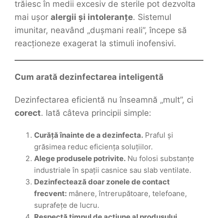
trăiesc în medii excesiv de sterile pot dezvolta
mai ușor
alergii și intoleranțe
. Sistemul
imunitar, neavând „dușmani reali”, începe să
reacționeze exagerat la stimuli inofensivi.
Cum arată dezinfectarea inteligentă
Dezinfectarea eficientă nu înseamnă „mult”, ci
corect
. Iată câteva principii simple:
Curăță înainte de a dezinfecta.
Praful și
grăsimea reduc eficiența soluțiilor.
Alege produsele potrivite.
Nu folosi substanțe
industriale în spații casnice sau slab ventilate.
Dezinfectează doar zonele de contact
frecvent:
mânere, întrerupătoare, telefoane,
suprafețe de lucru.
Respectă timpul de acțiune al produsului.