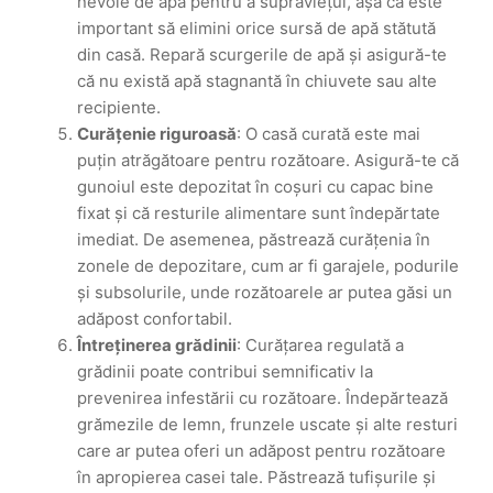
nevoie de apă pentru a supraviețui, așa că este
important să elimini orice sursă de apă stătută
din casă. Repară scurgerile de apă și asigură-te
că nu există apă stagnantă în chiuvete sau alte
recipiente.
Curățenie riguroasă
: O casă curată este mai
puțin atrăgătoare pentru rozătoare. Asigură-te că
gunoiul este depozitat în coșuri cu capac bine
fixat și că resturile alimentare sunt îndepărtate
imediat. De asemenea, păstrează curățenia în
zonele de depozitare, cum ar fi garajele, podurile
și subsolurile, unde rozătoarele ar putea găsi un
adăpost confortabil.
Întreținerea grădinii
: Curățarea regulată a
grădinii poate contribui semnificativ la
prevenirea infestării cu rozătoare. Îndepărtează
grămezile de lemn, frunzele uscate și alte resturi
care ar putea oferi un adăpost pentru rozătoare
în apropierea casei tale. Păstrează tufișurile și