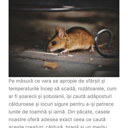
Pe măsură ce vara se apropie de sfârșit și
temperaturile încep să scadă, rozătoarele, cum
ar fi șoarecii și șobolanii, își caută adăposturi
călduroase și locuri sigure pentru a-și petrece
lunile de toamnă și iarnă. Din păcate, casele
noastre oferă adesea exact ceea ce caută
aceste creaturi: căldură, hrană și un mediu