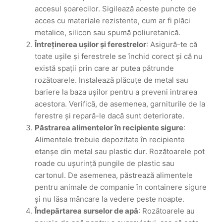
accesul șoarecilor. Sigilează aceste puncte de
acces cu materiale rezistente, cum ar fi plăci
metalice, silicon sau spumă poliuretanică.
Întreținerea ușilor și ferestrelor
: Asigură-te că
toate ușile și ferestrele se închid corect și că nu
există spații prin care ar putea pătrunde
rozătoarele. Instalează plăcuțe de metal sau
bariere la baza ușilor pentru a preveni intrarea
acestora. Verifică, de asemenea, garniturile de la
ferestre și repară-le dacă sunt deteriorate.
Păstrarea alimentelor în recipiente sigure
:
Alimentele trebuie depozitate în recipiente
etanșe din metal sau plastic dur. Rozătoarele pot
roade cu ușurință pungile de plastic sau
cartonul. De asemenea, păstrează alimentele
pentru animale de companie în containere sigure
și nu lăsa mâncare la vedere peste noapte.
Îndepărtarea surselor de apă
: Rozătoarele au