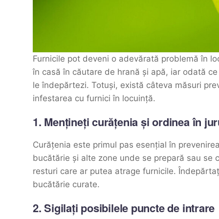
Furnicile pot deveni o adevărată problemă în loc
în casă în căutare de hrană și apă, iar odată c
le îndepărtezi. Totuși, există câteva măsuri pre
infestarea cu furnici în locuință.
1. Mențineți curățenia și ordinea în jur
Curățenia este primul pas esențial în prevenirea 
bucătărie și alte zone unde se prepară sau se c
resturi care ar putea atrage furnicile. Îndepărtaț
bucătărie curate.
2. Sigilați posibilele puncte de intrare