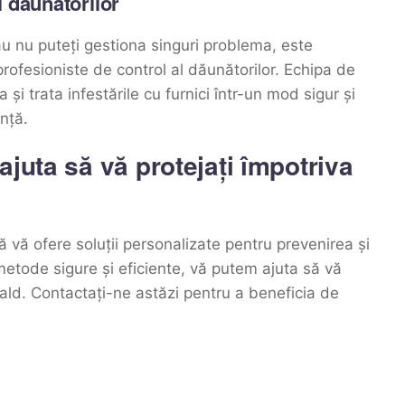
l dăunătorilor
au nu puteți gestiona singuri problema, este
profesioniste de control al dăunătorilor. Echipa de
și trata infestările cu furnici într-un mod sigur și
ință.
juta să vă protejați împotriva
ă vă ofere soluții personalizate pentru prevenirea și
 metode sigure și eficiente, vă putem ajuta să vă
cald. Contactați-ne astăzi pentru a beneficia de