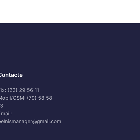
Contacte
ix: (22) 29 56 11
Mobil/GSM: (79) 58 58
13
Email:
belnismanager@gmail.com