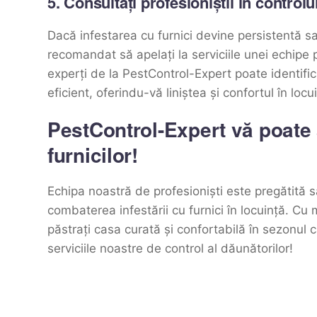
5. Consultați profesioniștii în controlu
Dacă infestarea cu furnici devine persistentă s
recomandat să apelați la serviciile unei echipe 
experți de la PestControl-Expert poate identifica 
eficient, oferindu-vă liniștea și confortul în locu
PestControl-Expert vă poate a
furnicilor!
Echipa noastră de profesioniști este pregătită s
combaterea infestării cu furnici în locuință. Cu
păstrați casa curată și confortabilă în sezonul 
serviciile noastre de control al dăunătorilor!