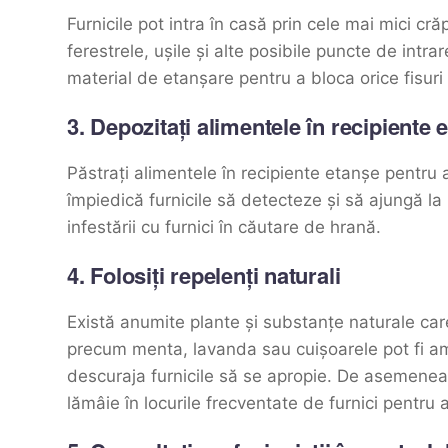
Furnicile pot intra în casă prin cele mai mici cră
ferestrele, ușile și alte posibile puncte de intrare
material de etanșare pentru a bloca orice fisuri 
3. Depozitați alimentele în recipiente 
Păstrați alimentele în recipiente etanșe pentru a
împiedică furnicile să detecteze și să ajungă la 
infestării cu furnici în căutare de hrană.
4. Folosiți repelenți naturali
Există anumite plante și substanțe naturale care 
precum menta, lavanda sau cuișoarele pot fi amp
descuraja furnicile să se apropie. De asemenea,
lămâie în locurile frecventate de furnici pentru 