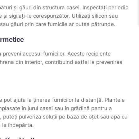
pături și găuri din structura casei. Inspectați periodic
 și sigilați-le corespunzător. Utilizați silicon sau
sau găuri prin care furnicile ar putea pătrunde.
ermetice
 preveni accesul furnicilor. Aceste recipiente
hrana din interior, contribuind astfel la prevenirea
pot ajuta la ținerea furnicilor la distanță. Plantele
lasate în jurul casei sau în grădină pentru a
 puteți pulveriza soluții pe bază de oțet sau apă cu
a le îndepărta.