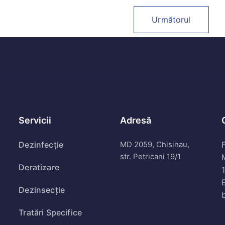
Următorul
Servicii
Adresă
Dezinfecție
MD 2059, Chisinau,
F
str. Petricani 19/1
Deratizare
Dezinsecție
Tratări Specifice