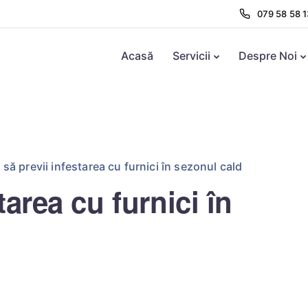
079 58 58 1
Acasă
Servicii
Despre Noi
să previi infestarea cu furnici în sezonul cald
area cu furnici în