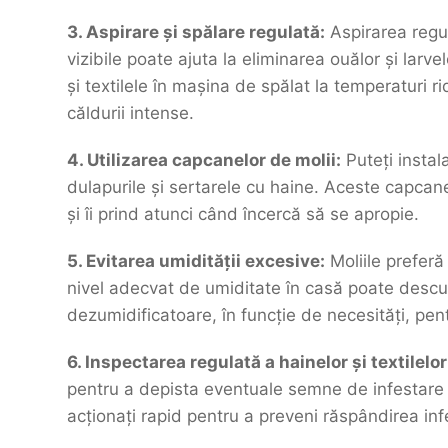
3. Aspirare și spălare regulată:
Aspirarea regula
vizibile poate ajuta la eliminarea ouălor și larv
și textilele în mașina de spălat la temperaturi ri
căldurii intense.
4. Utilizarea capcanelor de molii:
Puteți instal
dulapurile și sertarele cu haine. Aceste capcan
și îi prind atunci când încercă să se apropie.
5. Evitarea umidității excesive:
Moliile prefer
nivel adecvat de umiditate în casă poate descur
dezumidificatoare, în funcție de necesități, pen
6. Inspectarea regulată a hainelor și textilelor
pentru a depista eventuale semne de infestare cu
acționați rapid pentru a preveni răspândirea infe