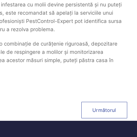
 infestarea cu molii devine persistentă și nu puteți
, este recomandat să apelați la serviciile unui
rofesioniști PestControl-Expert pot identifica sursa
ntru a rezolva problema.
ă o combinație de curățenie riguroasă, depozitare
e de respingere a molilor și monitorizarea
rea acestor măsuri simple, puteți păstra casa în
Următorul