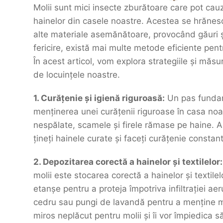
Molii sunt mici insecte zburătoare care pot cauz
hainelor din casele noastre. Acestea se hrănesc
alte materiale asemănătoare, provocând găuri și 
fericire, există mai multe metode eficiente pentr
În acest articol, vom explora strategiile și măsu
de locuințele noastre.
1. Curățenie și igienă riguroasă:
Un pas fundame
menținerea unei curățenii riguroase în casa noa
nespălate, scamele și firele rămase pe haine. As
țineți hainele curate și faceți curățenie consta
2. Depozitarea corectă a hainelor și textilelor:
molii este stocarea corectă a hainelor și textilel
etanșe pentru a proteja împotriva infiltrației aer
cedru sau pungi de lavandă pentru a menține mo
miros neplăcut pentru molii și îi vor împiedica 