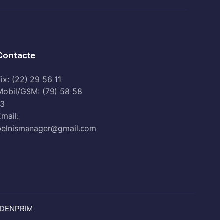
Contacte
ix: (22) 29 56 11
Mobil/GSM: (79) 58 58
13
Email:
belnismanager@gmail.com
DENPRIM