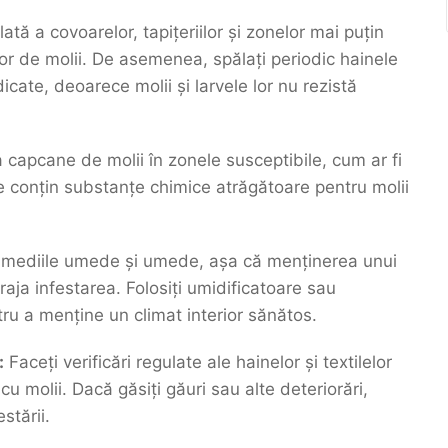
tă a covoarelor, tapițeriilor și zonelor mai puțin
elor de molii. De asemenea, spălați periodic hainele
dicate, deoarece molii și larvele lor nu rezistă
a capcane de molii în zonele susceptibile, cum ar fi
e conțin substanțe chimice atrăgătoare pentru molii
ă mediile umede și umede, așa că menținerea unui
aja infestarea. Folosiți umidificatoare sau
tru a menține un climat interior sănătos.
:
Faceți verificări regulate ale hainelor și textilelor
 molii. Dacă găsiți găuri sau alte deteriorări,
stării.