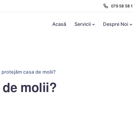
079 58 58 1
Acasă
Servicii
Despre Noi
protejăm casa de molii?
 de molii?