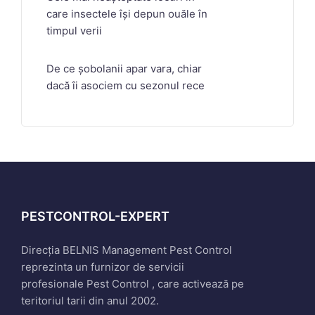
care insectele își depun ouăle în
timpul verii
De ce șobolanii apar vara, chiar
dacă îi asociem cu sezonul rece
PESTCONTROL-EXPERT
Direcția BELNIS Management Pest Control
reprezinta un furnizor de servicii
profesionale Pest Control , care activează pe
teritoriul tarii din anul 2002.