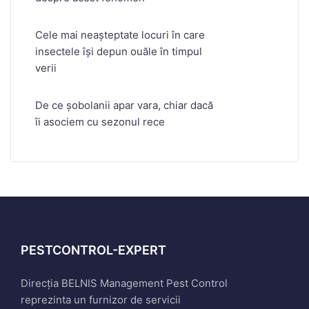
Cele mai neașteptate locuri în care
insectele își depun ouăle în timpul
verii
De ce șobolanii apar vara, chiar dacă
îi asociem cu sezonul rece
PESTCONTROL-EXPERT
Direcția BELNIS Management Pest Control
reprezinta un furnizor de servicii